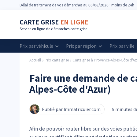
Délai
de traitement de vos démarches
au 06/08/2026 : moins de 24h
CARTE GRISE
EN LIGNE
Service en ligne de démarches carte grise
Prix par véhicule
Prix par région
Prix par ville
Accueil
Prix carte grise
Carte grise à Provence-Alpes-Côte d'Az
Faire une demande de ca
Alpes-Côte d'Azur)
Publié par Immatriculer.com
5 minutes de
Afin de pouvoir rouler libre sur des voies publ