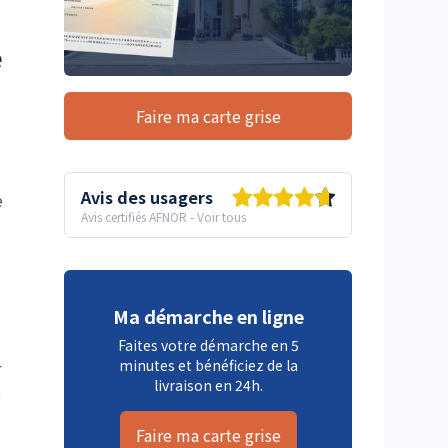
e
Faire ma carte grise
Avis des usagers
e
Avis certifiés AFNOR
-
Voir tous
Ma démarche en ligne
Faites votre démarche en 5
minutes et bénéficiez de la
r
livraison en 24h.
e
Faire ma carte grise