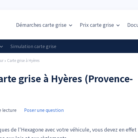
Démarches carte grise
Prix
carte grise
Doc
Simulation carte grise
ur
Carte grise à Hyères
rte grise à Hyères (Provence-
 lecture
Poser une question
iques de l'Hexagone avec votre véhicule, vous devez en effet