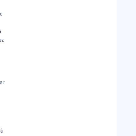
s
à
ez
er
 à