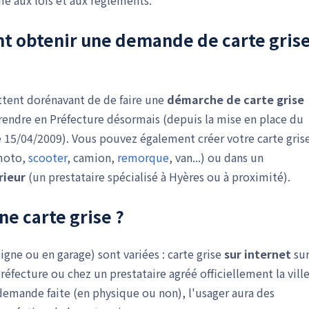
e aux lois et aux règlements.
t obtenir une
demande de carte gris
ettent dorénavant de de faire une
démarche de carte grise
se rendre en Préfecture désormais (depuis la mise en place du
 15/04/2009). Vous pouvez également créer votre carte gris
 moto,
scooter
, camion,
remorque
, van...) ou dans un
rieur
(un prestataire spécialisé à Hyères ou à proximité).
e carte grise ?
igne ou en garage) sont variées : carte grise
sur internet
su
fecture ou chez un prestataire agréé officiellement la vill
 demande faite (en physique ou non), l'usager aura des