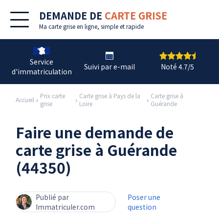
DEMANDE DE
CARTE GRISE
Ma
carte grise en ligne
, simple et rapide
Service
Suivi par e-mail
Noté 4.7/5
d'immatriculation
Prix carte
Carte grise à Pays de la
Carte grise à
Accueil
grise
Loire
Guérande
Faire une demande de
carte grise à Guérande
(44350)
Publié par
Poser une
Immatriculer.com
question