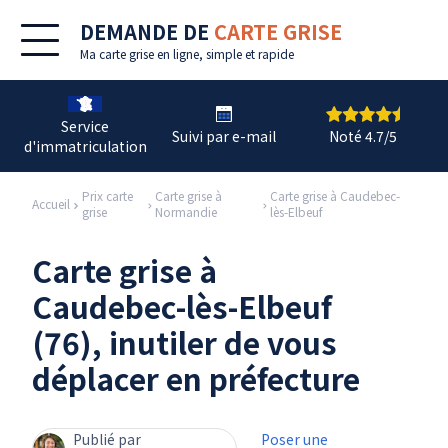
DEMANDE DE
CARTE GRISE
Ma
carte grise en ligne
, simple et rapide
Service
Suivi par e-mail
Noté 4.7/5
d'immatriculation
Prix carte
Carte grise à
Carte grise à Caudebec-
Accueil
grise
Normandie
lès-Elbeuf
Carte grise à
Caudebec-lès-Elbeuf
(76), inutiler de vous
déplacer en préfecture
Publié par
Poser une