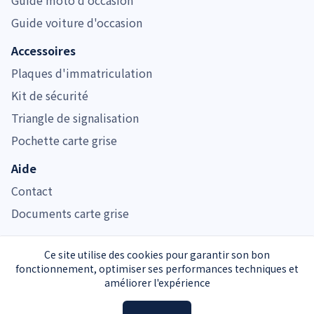
Guide voiture d'occasion
Accessoires
Plaques d'immatriculation
Kit de sécurité
Triangle de signalisation
Pochette carte grise
Aide
Contact
Documents carte grise
Ce site utilise des cookies pour garantir son bon
fonctionnement, optimiser ses performances techniques et
Immatriculer.com est noté 4.7/5 pour son service de carte grise
améliorer l'expérience
Service carte grise privé et indépendant de l’Administration