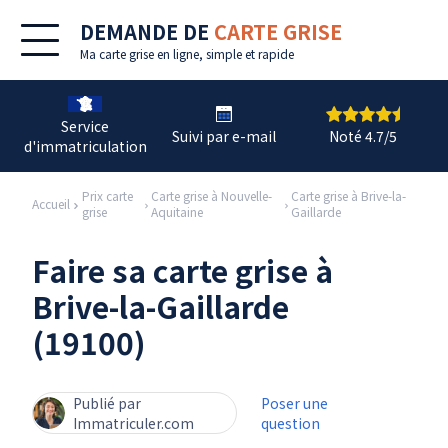
DEMANDE DE
CARTE GRISE
Ma
carte grise en ligne
, simple et rapide
Service
Suivi par e-mail
Noté 4.7/5
d'immatriculation
Prix carte
Carte grise à Nouvelle-
Carte grise à Brive-la-
Accueil
grise
Aquitaine
Gaillarde
Faire sa carte grise à
Brive-la-Gaillarde
(19100)
Publié par
Poser une
Immatriculer.com
question