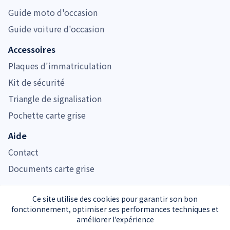
Guide moto d'occasion
Guide voiture d'occasion
Accessoires
Plaques d'immatriculation
Kit de sécurité
Triangle de signalisation
Pochette carte grise
Aide
Contact
Documents carte grise
Ce site utilise des cookies pour garantir son bon
fonctionnement, optimiser ses performances techniques et
Immatriculer.com est noté 4.7/5 pour son service de carte grise
améliorer l'expérience
Service carte grise privé et indépendant de l’Administration