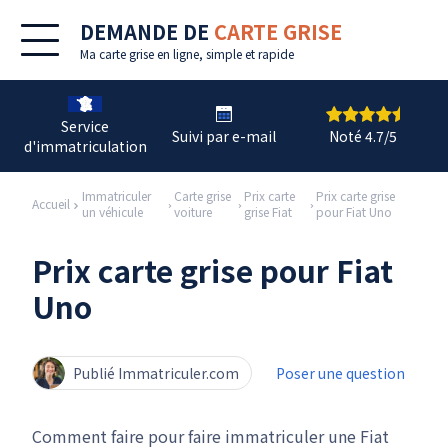
DEMANDE DE
CARTE GRISE
Ma
carte grise en ligne
, simple et rapide
Service
Suivi par e-mail
Noté 4.7/5
d'immatriculation
Immatriculer
Carte grise
Prix carte
Prix carte grise
Accueil
un véhicule
voiture
grise Fiat
pour Fiat Uno
Prix carte grise pour Fiat
Uno
Publié Immatriculer.com
Poser une question
Comment faire pour faire immatriculer une Fiat