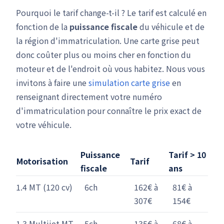
Pourquoi le tarif change-t-il ? Le tarif est calculé en
fonction de la
puissance fiscale
du véhicule et de
la région d'immatriculation. Une carte grise peut
donc coûter plus ou moins cher en fonction du
moteur et de l'endroit où vous habitez. Nous vous
invitons à faire une
simulation carte grise
en
renseignant directement votre numéro
d'immatriculation pour connaître le prix exact de
votre véhicule.
Puissance
Tarif > 10
Motorisation
Tarif
fiscale
ans
1.4 MT (120 cv)
6ch
162€ à
81€ à
307€
154€
1.3 Multijet MT
5ch
135€ à
68€ à