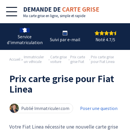
DEMANDE DE
CARTE GRISE
Ma
carte grise en ligne
, simple et rapide
Service
Suivi par e-mail
Noté 4.7/5
d'immatriculation
Immatriculer
Carte grise
Prix carte
Prix carte grise
Accueil
un véhicule
voiture
grise Fiat
pour Fiat Linea
Prix carte grise pour Fiat
Linea
Publié Immatriculer.com
Poser une question
Votre Fiat Linea nécessite une nouvelle carte grise