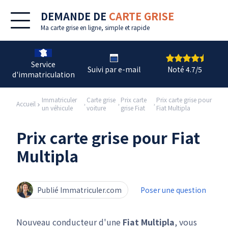
DEMANDE DE
CARTE GRISE
Ma
carte grise en ligne
, simple et rapide
Service
Suivi par e-mail
Noté 4.7/5
d'immatriculation
Immatriculer
Carte grise
Prix carte
Prix carte grise pour
Accueil
un véhicule
voiture
grise Fiat
Fiat Multipla
Prix carte grise pour Fiat
Multipla
Publié Immatriculer.com
Poser une question
Nouveau conducteur d'une
Fiat Multipla
, vous