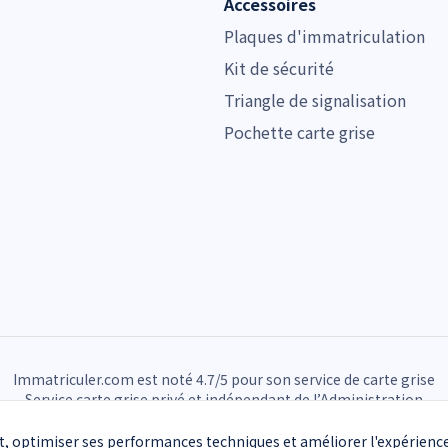
Accessoires
Plaques d'immatriculation
Kit de sécurité
Triangle de signalisation
Pochette carte grise
Immatriculer.com est noté 4.7/5 pour son service de carte grise
Service carte grise privé et indépendant de l’Administration
Mentions légales
CGU
Confidentialité
Partenaires
t, optimiser ses performances techniques et améliorer l'expérienc