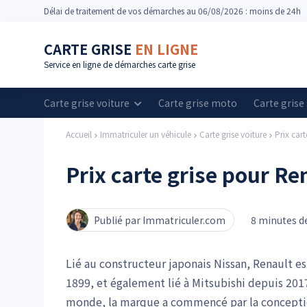
Délai
de traitement de vos démarches
au 06/08/2026 : moins de 24h
CARTE GRISE
EN LIGNE
Service en ligne de démarches carte grise
Carte grise voiture
Carte grise moto
Carte grise
Accueil
Immatriculer un véhicule
Carte grise voiture
Prix cart
Prix carte grise pour Re
Publié par Immatriculer.com
8 minutes de
Lié au constructeur japonais Nissan, Renault e
1899, et également lié à Mitsubishi depuis 2017
monde, la marque a commencé par la conception