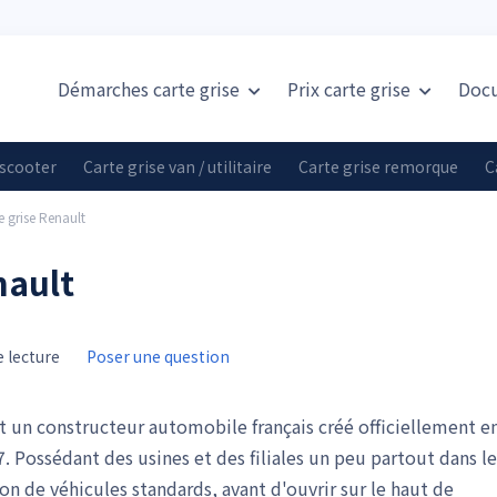
Démarches carte grise
Prix
carte grise
Doc
 scooter
Carte grise van / utilitaire
Carte grise remorque
C
e grise Renault
nault
 lecture
Poser une question
st un constructeur automobile français créé officiellement e
. Possédant des usines et des filiales un peu partout dans le
 de véhicules standards, avant d'ouvrir sur le haut de