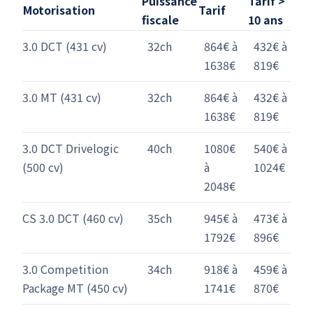
Puissance
Tarif >
Motorisation
Tarif
fiscale
10 ans
3.0 DCT (431 cv)
32ch
864€ à
432€ à
1638€
819€
3.0 MT (431 cv)
32ch
864€ à
432€ à
1638€
819€
3.0 DCT Drivelogic
40ch
1080€
540€ à
(500 cv)
à
1024€
2048€
CS 3.0 DCT (460 cv)
35ch
945€ à
473€ à
1792€
896€
3.0 Competition
34ch
918€ à
459€ à
Package MT (450 cv)
1741€
870€