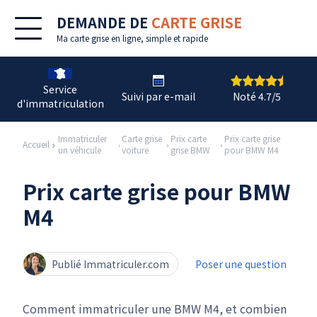
DEMANDE DE
CARTE GRISE
Ma
carte grise en ligne
, simple et rapide
Service
Suivi par e-mail
Noté 4.7/5
d'immatriculation
Immatriculer
Carte grise
Prix carte
Prix carte grise
Accueil
un véhicule
voiture
grise BMW
pour BMW M4
Prix carte grise pour BMW
M4
Publié Immatriculer.com
Poser une question
Comment immatriculer une BMW M4, et combien