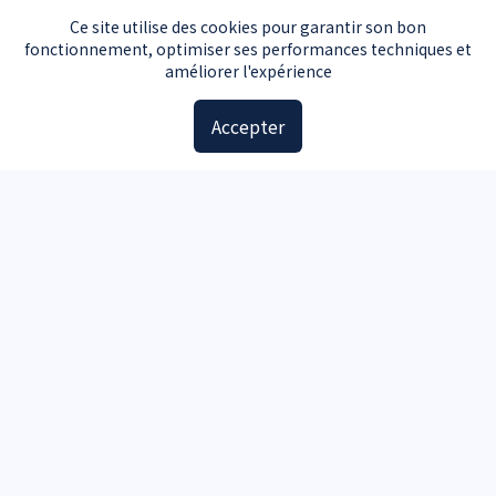
Guide voiture d'occasion
Ce site utilise des cookies pour garantir son bon
fonctionnement, optimiser ses performances techniques et
Guide moto d'occasion
améliorer l'expérience
Guide voiture d'occasion
Accepter
Accessoires
Plaques d'immatriculation
Kit de sécurité
Triangle de signalisation
Pochette carte grise
Aide
Contact
Documents carte grise