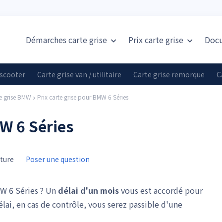
Démarches carte grise
Prix
carte grise
Doc
 scooter
Carte grise van / utilitaire
Carte grise remorque
C
te grise BMW
Prix carte grise pour BMW 6 Séries
MW 6 Séries
cture
Poser une question
W 6 Séries ? Un
délai d'un mois
vous est accordé pour
élai, en cas de contrôle, vous serez passible d'une