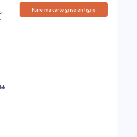
Faire ma carte grise en ligne
la
T
éé