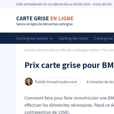
Délai
de traitement de vos démarches
au 06/08/2026 : moins de 24h
CARTE GRISE
EN LIGNE
Service en ligne de démarches carte grise
Carte grise voiture
Carte grise moto
Carte grise
Accueil
Immatriculer un véhicule
Carte grise voiture
Prix car
Prix carte grise pour B
Publié Immatriculer.com
4 minutes de le
Comment faire pour faire immatriculer une BM
effectuer les démarches nécessaires. Passé ce d
contravention de 135€).