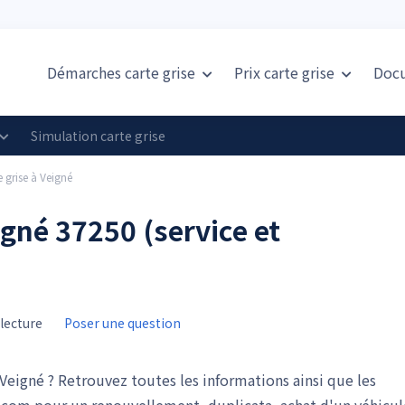
Démarches carte grise
Prix
carte grise
Doc
Simulation carte grise
e grise à Veigné
eigné 37250 (service et
lecture
Poser une question
eigné ? Retrouvez toutes les informations ainsi que les