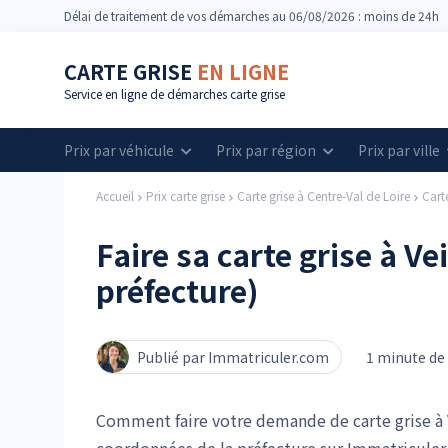
Délai
de traitement de vos démarches
au 06/08/2026 : moins de 24h
CARTE GRISE
EN LIGNE
Service en ligne de démarches carte grise
Prix par véhicule
Prix par région
Prix par ville
Accueil
Prix carte grise
Carte grise à Centre-Val de Loire
Cart
Faire sa carte grise à V
préfecture)
Publié par Immatriculer.com
1 minute de 
Comment faire votre demande de carte grise à V