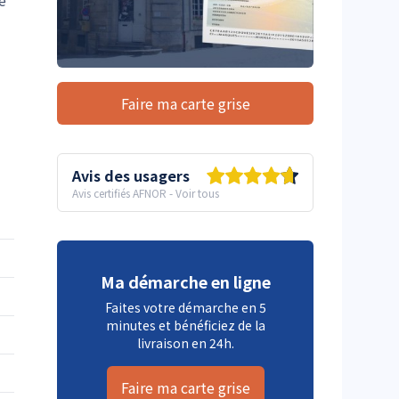
e
Faire ma carte grise
Avis des usagers
Avis certifiés AFNOR
-
Voir tous
Ma démarche en ligne
Faites votre démarche en 5
minutes et bénéficiez de la
livraison en 24h.
Faire ma carte grise