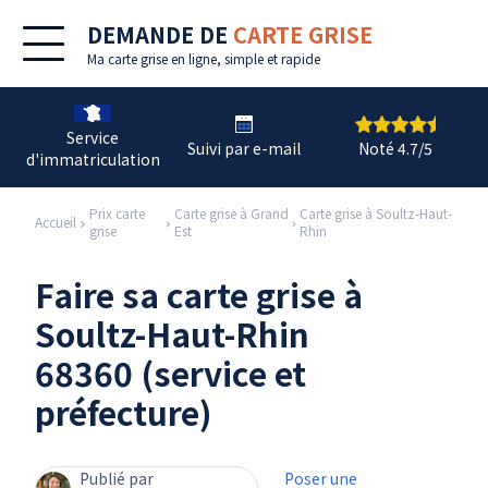
DEMANDE DE
CARTE GRISE
Ma
carte grise en ligne
, simple et rapide
Service
Suivi par e-mail
Noté 4.7/5
d'immatriculation
Prix carte
Carte grise à Grand
Carte grise à Soultz-Haut-
Accueil
grise
Est
Rhin
Faire sa carte grise à
Soultz-Haut-Rhin
68360 (service et
préfecture)
Publié par
Poser une