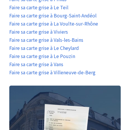
Faire sa carte grise à Le Teil
Faire sa carte grise à Bourg-Saint-Andéol
Faire sa carte grise à La Voulte-sur-Rhône
Faire sa carte grise à Viviers
Faire sa carte grise à Vals-les-Bains
Faire sa carte grise à Le Cheylard
Faire sa carte grise à Le Pouzin
Faire sa carte grise à Vans
Faire sa carte grise à Villeneuve-de-Berg