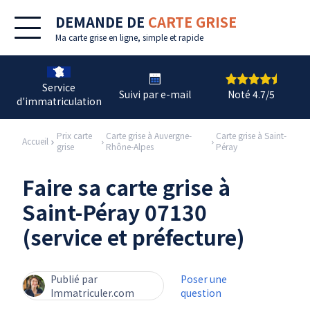
DEMANDE DE
CARTE GRISE
Ma
carte grise en ligne
, simple et rapide
Service
Suivi par e-mail
Noté 4.7/5
d'immatriculation
Prix carte
Carte grise à Auvergne-
Carte grise à Saint-
Accueil
grise
Rhône-Alpes
Péray
Faire sa carte grise à
Saint-Péray 07130
(service et préfecture)
Publié par
Poser une
Immatriculer.com
question