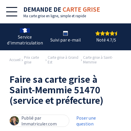
DEMANDE DE
CARTE GRISE
Ma
carte grise en ligne
, simple et rapide
Service
Suivi par e-mail
Noté 4.7/5
d'immatriculation
Prix carte
Carte grise à Grand
Carte grise à Saint-
Accueil
grise
Est
Memmie
Faire sa carte grise à
Saint-Memmie 51470
(service et préfecture)
Publié par
Poser une
Immatriculer.com
question