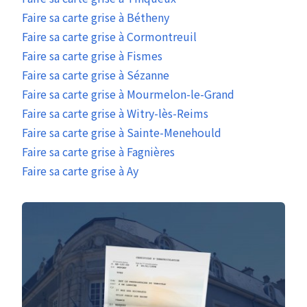
Faire sa carte grise à Bétheny
Faire sa carte grise à Cormontreuil
Faire sa carte grise à Fismes
Faire sa carte grise à Sézanne
Faire sa carte grise à Mourmelon-le-Grand
Faire sa carte grise à Witry-lès-Reims
Faire sa carte grise à Sainte-Menehould
Faire sa carte grise à Fagnières
Faire sa carte grise à Ay