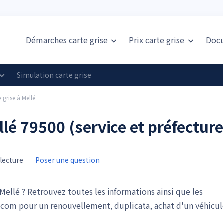
Démarches carte grise
Prix
carte grise
Doc
Simulation carte grise
 grise à Mellé
llé 79500 (service et préfecture
lecture
Poser une question
ellé ? Retrouvez toutes les informations ainsi que les
.com pour un renouvellement, duplicata, achat d'un véhicul