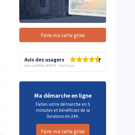
Faire ma carte grise
Avis des usagers
Avis certifiés AFNOR
-
Voir tous
Ma démarche en ligne
Faites votre démarche en 5
minutes et bénéficiez de la
livraison en 24h.
Faire ma carte grise