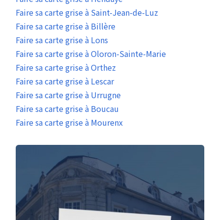
Faire sa carte grise à Saint-Jean-de-Luz
Faire sa carte grise à Billère
Faire sa carte grise à Lons
Faire sa carte grise à Oloron-Sainte-Marie
Faire sa carte grise à Orthez
Faire sa carte grise à Lescar
Faire sa carte grise à Urrugne
Faire sa carte grise à Boucau
Faire sa carte grise à Mourenx