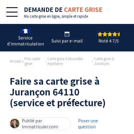
DEMANDE DE
CARTE GRISE
Ma
carte grise en ligne
, simple et rapide
Service
Suivi par e-mail
Noté 4.7/5
d'immatriculation
Prix carte
Carte grise à Nouvelle-
Carte grise à
Accueil
grise
Aquitaine
Jurançon
Faire sa carte grise à
Jurançon 64110
(service et préfecture)
Publié par
Poser une
Immatriculer.com
question