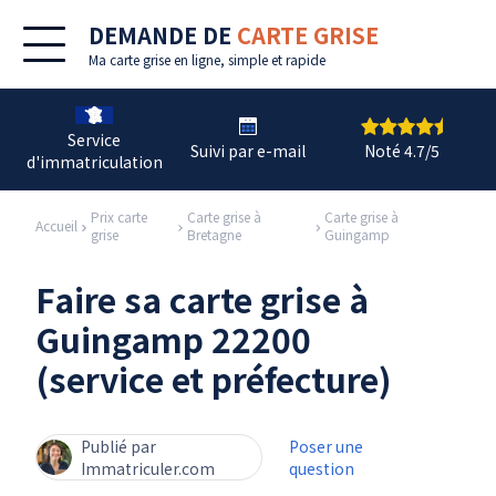
DEMANDE DE
CARTE GRISE
Ma
carte grise en ligne
, simple et rapide
Service
Suivi par e-mail
Noté 4.7/5
d'immatriculation
Prix carte
Carte grise à
Carte grise à
Accueil
grise
Bretagne
Guingamp
Faire sa carte grise à
Guingamp 22200
(service et préfecture)
Publié par
Poser une
Immatriculer.com
question