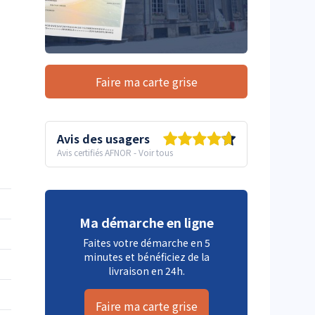
Faire ma carte grise
Avis des usagers
Avis certifiés AFNOR
-
Voir tous
Ma démarche en ligne
Faites votre démarche en 5
minutes et bénéficiez de la
livraison en 24h.
Faire ma carte grise