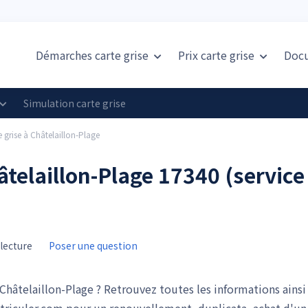
Démarches carte grise
Prix
carte grise
Doc
Simulation carte grise
e grise à Châtelaillon-Plage
hâtelaillon-Plage 17340 (service
lecture
Poser une question
hâtelaillon-Plage ? Retrouvez toutes les informations ainsi