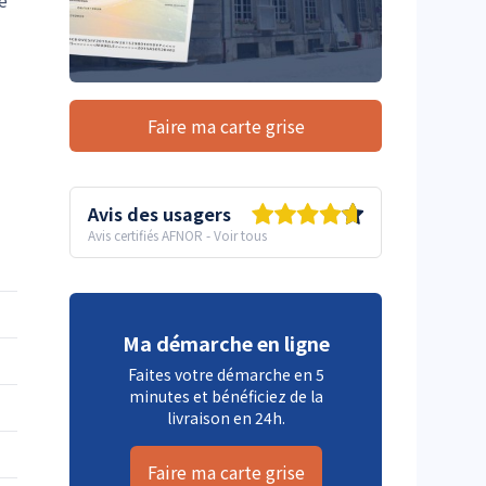
e
Faire ma carte grise
Avis des usagers
Avis certifiés AFNOR
-
Voir tous
Ma démarche en ligne
Faites votre démarche en 5
minutes et bénéficiez de la
livraison en 24h.
Faire ma carte grise