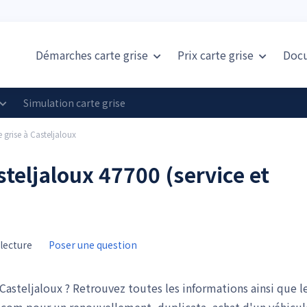
Démarches carte grise
Prix
carte grise
Doc
Simulation carte grise
e grise à Casteljaloux
steljaloux 47700 (service et
lecture
Poser une question
asteljaloux ? Retrouvez toutes les informations ainsi que l