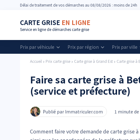
Délai
de traitement de vos démarches
au 08/08/2026 : moins de 24h
CARTE GRISE
EN LIGNE
Service en ligne de démarches carte grise
Prix par véhicule
Prix par région
Prix par ville
Accueil
Prix carte grise
Carte grise à Grand Est
Carte grise à 
Faire sa carte grise à B
(service et préfecture)
Publié par Immatriculer.com
1 minute de 
Comment faire votre demande de carte grise à 