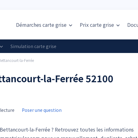
Démarches carte grise
Prix
carte grise
Doc
Simulation carte grise
Bettancourt-la-Ferrée
ettancourt-la-Ferrée 52100
lecture
Poser une question
Bettancourt-la-Ferrée ? Retrouvez toutes les informations