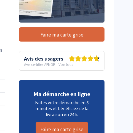
Faire ma carte grise
n
Avis des usagers
Avis certifiés AFNOR
-
Voir tous
Ma démarche en ligne
Faites votre démarche en 5
minutes et bénéficiez de la
livraison en 24h.
Faire ma carte grise