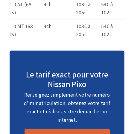
1.0 AT (68
4ch
108€ à
54€ à
cv)
205€
102€
1.0 MT (68
4ch
108€ à
54€ à
cv)
205€
102€
Le tarif exact pour votre
Nissan Pixo
Renseignez simplement votre numéro
d'immatriculation, obtenez votre tarif
exact et réalisez votre démarche sur
internet.