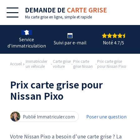
DEMANDE DE
CARTE GRISE
Ma
carte grise en ligne
, simple et rapide
Service
Suivi par e-mail
Noté 4.7/5
d'immatriculation
Immatriculer
Carte grise
Prix carte
Prix carte grise
Accueil
un véhicule
voiture
grise Nissan
pour Nissan Pixo
Prix carte grise pour
Nissan Pixo
Publié Immatriculer.com
Poser une question
Votre Nissan Pixo a besoin d'une carte grise ? La