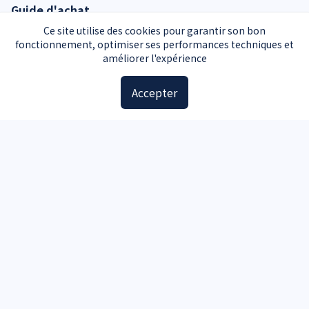
Guide d'achat
Guide voiture d'occasion
Ce site utilise des cookies pour garantir son bon
fonctionnement, optimiser ses performances techniques et
Guide moto d'occasion
améliorer l'expérience
Guide voiture d'occasion
Accepter
Accessoires
Plaques d'immatriculation
Kit de sécurité
Triangle de signalisation
Pochette carte grise
Aide
Contact
Documents carte grise