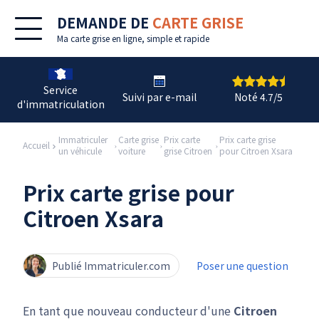
DEMANDE DE
CARTE GRISE
Ma
carte grise en ligne
, simple et rapide
Service
Suivi par e-mail
Noté 4.7/5
d'immatriculation
Immatriculer
Carte grise
Prix carte
Prix carte grise
Accueil
un véhicule
voiture
grise Citroen
pour Citroen Xsara
Prix carte grise pour
Citroen Xsara
Publié Immatriculer.com
Poser une question
En tant que nouveau conducteur d'une
Citroen