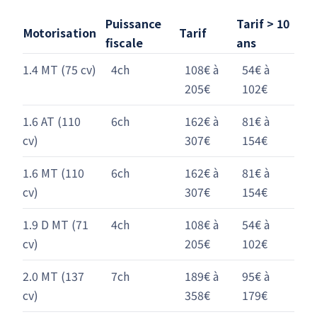
Puissance
Tarif > 10
Motorisation
Tarif
fiscale
ans
1.4 MT (75 cv)
4ch
108€ à
54€ à
205€
102€
1.6 AT (110
6ch
162€ à
81€ à
cv)
307€
154€
1.6 MT (110
6ch
162€ à
81€ à
cv)
307€
154€
1.9 D MT (71
4ch
108€ à
54€ à
cv)
205€
102€
2.0 MT (137
7ch
189€ à
95€ à
cv)
358€
179€