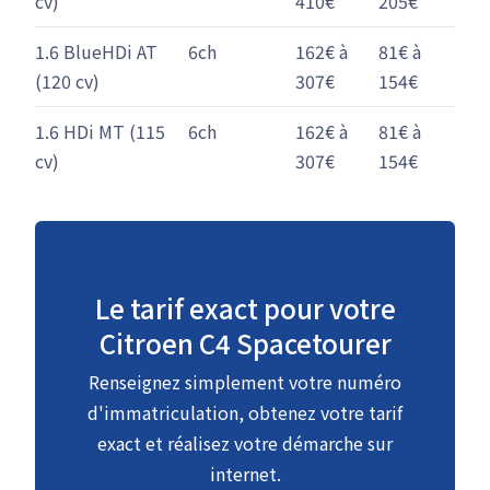
cv)
410€
205€
1.6 BlueHDi AT
6ch
162€ à
81€ à
(120 cv)
307€
154€
1.6 HDi MT (115
6ch
162€ à
81€ à
cv)
307€
154€
Le tarif exact pour votre
Citroen C4 Spacetourer
Renseignez simplement votre numéro
d'immatriculation, obtenez votre tarif
exact et réalisez votre démarche sur
internet.