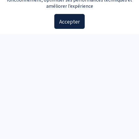
Guide moto d'occasion
améliorer l'expérience
Guide voiture d'occasion
Accepter
Accessoires
Plaques d'immatriculation
Kit de sécurité
Triangle de signalisation
Pochette carte grise
Aide
Contact
Documents carte grise
Immatriculer.com est noté 4.7/5 pour son service de carte grise
Service carte grise privé et indépendant de l’Administration