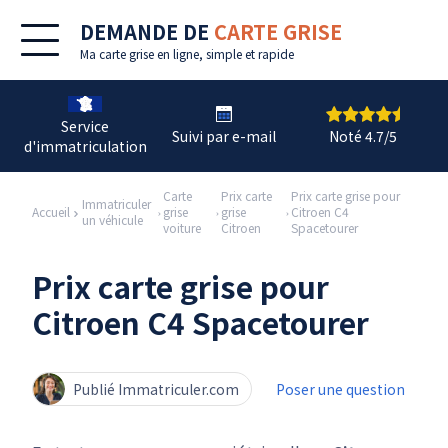
DEMANDE DE
CARTE GRISE
Ma
carte grise en ligne
, simple et rapide
Service
Suivi par e-mail
Noté 4.7/5
d'immatriculation
Carte
Prix carte
Prix carte grise pour
Immatriculer
Accueil
grise
grise
Citroen C4
un véhicule
voiture
Citroen
Spacetourer
Prix carte grise pour
Citroen C4 Spacetourer
Publié Immatriculer.com
Poser une question