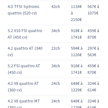
4.0 TFSI tiptronic
42ch
1134€
567€ à
quattro (520 cv)
à
1075€
2150€
5.2 V10 FSI quattro
34ch
918€ à
459€ à
AT (450 cv)
1741€
870€
4.2 quattro AT (340
22ch
594€ à
297€ à
cv)
1126€
563€
5.2 FSI quattro AT
34ch
918€ à
459€ à
(450 cv)
1741€
870€
4.2 V8 quattro AT
24ch
648€ à
324€ à
(360 cv)
1229€
614€
4.2 V8 quattro MT
24ch
648€ à
324€ à
(360 cv)
1229€
614€