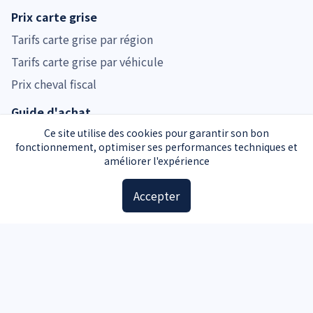
Prix carte grise
Tarifs carte grise par région
Tarifs carte grise par véhicule
Prix cheval fiscal
Guide d'achat
Guide voiture d'occasion
Ce site utilise des cookies pour garantir son bon
fonctionnement, optimiser ses performances techniques et
Guide moto d'occasion
améliorer l'expérience
Guide voiture d'occasion
Accepter
Accessoires
Plaques d'immatriculation
Kit de sécurité
Triangle de signalisation
Pochette carte grise