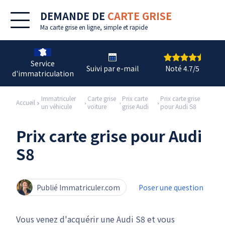
DEMANDE DE
CARTE GRISE
Ma
carte grise en ligne
, simple et rapide
Service
Suivi par e-mail
Noté 4.7/5
d'immatriculation
Immatriculer
Carte grise
Prix carte
Prix carte grise
Accueil
un véhicule
voiture
grise Audi
pour Audi S8
Prix carte grise pour Audi
S8
Publié Immatriculer.com
Poser une question
Vous venez d'acquérir une Audi S8 et vous