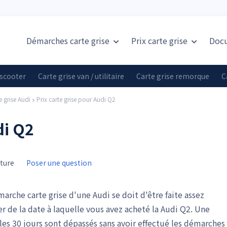
Démarches carte grise
Prix
carte grise
Doc
 scooter
Carte grise van / utilitaire
Carte grise remorque
C
e grise Audi
Prix carte grise pour Audi Q2
di Q2
cture
Poser une question
arche carte grise d'une Audi se doit d'être faite assez
 de la date à laquelle vous avez acheté la Audi Q2. Une
les 30 jours sont dépassés sans avoir effectué les démarches