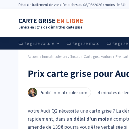
Délai
de traitement de vos démarches
au 08/08/2026 : moins de 24h
CARTE GRISE
EN LIGNE
Service en ligne de démarches carte grise
Carte grise voiture
Carte grise moto
Carte grise
Accueil
Immatriculer un véhicule
Carte grise voiture
Prix cart
Prix carte grise pour Au
Publié Immatriculer.com
4 minutes de le
Votre Audi Q2 nécessite une carte grise ? La dém
rapidement, dans
un délai d'un mois
à compter
amende de 135€ pourra vous être verbalisée si 