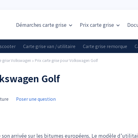
Démarches carte grise
Prix
carte grise
Doc
 scooter
Carte grise van / utilitaire
Carte grise remorque
C
te grise Volkswagen
Prix carte grise pour Volkswagen Golf
olkswagen Golf
cture
Poser une question
 son arrivée sur les bitumes européens. Le modèle d’utilita