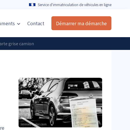
Service d'immatriculation de véhicules en ligne
uments
Contact
Démarrer ma démarche
arte grise camion
ire