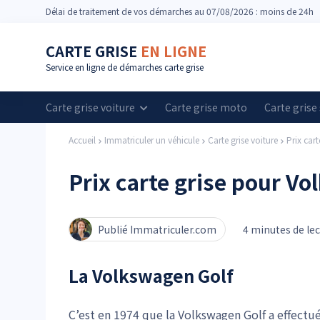
Délai
de traitement de vos démarches
au 07/08/2026 : moins de 24h
CARTE GRISE
EN LIGNE
Service en ligne de démarches carte grise
Carte grise voiture
Carte grise moto
Carte grise
Accueil
Immatriculer un véhicule
Carte grise voiture
Prix car
Prix carte grise pour V
Publié Immatriculer.com
4 minutes de le
La Volkswagen Golf
C’est en 1974 que la Volkswagen Golf a effectué