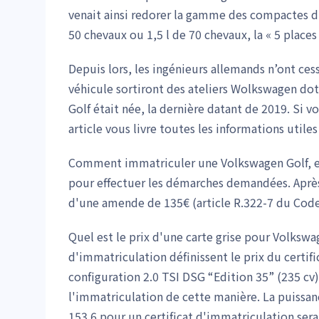
venait ainsi redorer la gamme des compactes du
50 chevaux ou 1,5 l de 70 chevaux, la « 5 place
Depuis lors, les ingénieurs allemands n’ont cess
véhicule sortiront des ateliers Wolkswagen doté
Golf était née, la dernière datant de 2019. Si v
article vous livre toutes les informations utiles 
Comment immatriculer une Volkswagen Golf, e
pour effectuer les démarches demandées. Après c
d'une amende de 135€ (article R.322-7 du Code 
Quel est le prix d'une carte grise pour Volkswa
d'immatriculation définissent le prix du certif
configuration 2.0 TSI DSG “Edition 35” (235 cv)
l'immatriculation de cette manière. La puissance
153.6 pour un certificat d'immatriculation serai