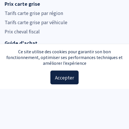
Prix carte grise
Tarifs carte grise par région
Tarifs carte grise par véhicule
Prix cheval fiscal
Guide d'achat
Guide voiture d'occasion
Ce site utilise des cookies pour garantir son bon
fonctionnement, optimiser ses performances techniques et
Guide moto d'occasion
améliorer l'expérience
Guide voiture d'occasion
Accepter
Accessoires
Plaques d'immatriculation
Kit de sécurité
Triangle de signalisation
Pochette carte grise