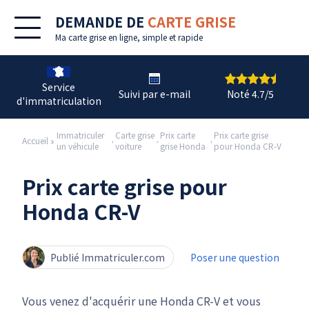
DEMANDE DE
CARTE GRISE
Ma
carte grise en ligne
, simple et rapide
Service
Suivi par e-mail
Noté 4.7/5
d'immatriculation
Immatriculer
Carte grise
Prix carte
Prix carte grise
Accueil
un véhicule
voiture
grise Honda
pour Honda CR-V
Prix carte grise pour
Honda CR-V
Publié Immatriculer.com
Poser une question
Vous venez d'acquérir une Honda CR-V et vous