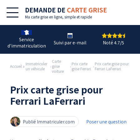
DEMANDE DE
CARTE GRISE
Ma
carte grise en ligne
, simple et rapide
Service
Suivi par e-mail
Noté 4.7/5
d'immatriculation
Carte
Immatriculer
Prix carte
Prix carte grise pour
Accueil
grise
un véhicule
grise Ferrari
Ferrari LaFerrari
voiture
Prix carte grise pour
Ferrari LaFerrari
Publié Immatriculer.com
Poser une question