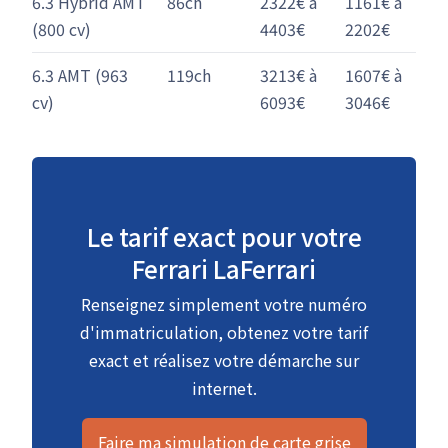
6.3 Hybrid AMT
86ch
2322€ à
1161€ à
(800 cv)
4403€
2202€
6.3 AMT (963
119ch
3213€ à
1607€ à
cv)
6093€
3046€
Le tarif exact pour votre
Ferrari LaFerrari
Renseignez simplement votre numéro
d'immatriculation, obtenez votre tarif
exact et réalisez votre démarche sur
internet.
Faire ma simulation de carte grise