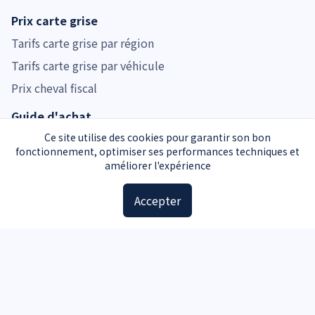
Prix carte grise
Tarifs carte grise par région
Tarifs carte grise par véhicule
Prix cheval fiscal
Guide d'achat
Guide voiture d'occasion
Ce site utilise des cookies pour garantir son bon
fonctionnement, optimiser ses performances techniques et
Guide moto d'occasion
améliorer l'expérience
Guide voiture d'occasion
Accepter
Accessoires
Plaques d'immatriculation
Kit de sécurité
Triangle de signalisation
Pochette carte grise