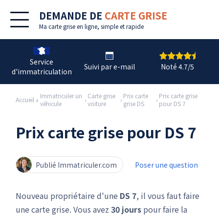
DEMANDE DE
CARTE GRISE
Ma
carte grise en ligne
, simple et rapide
Service
Suivi par e-mail
Noté 4.7/5
d'immatriculation
Immatriculer un
Carte grise
Prix carte
Prix carte grise
Accueil
véhicule
voiture
grise DS
pour DS 7
Prix carte grise pour DS 7
Publié Immatriculer.com
Poser une question
Nouveau propriétaire d'une
DS 7
, il vous faut faire
une carte grise. Vous avez
30 jours
pour faire la