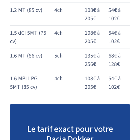
1.2 MT (85 cv)
4ch
108€ à
54€ à
205€
102€
1.5 dCI 5MT (75
4ch
108€ à
54€ à
cv)
205€
102€
1.6 MT (86 cv)
5ch
135€ à
68€ à
256€
128€
1.6 MPI LPG
4ch
108€ à
54€ à
5MT (85 cv)
205€
102€
Le tarif exact pour votre
Dacia Dokker