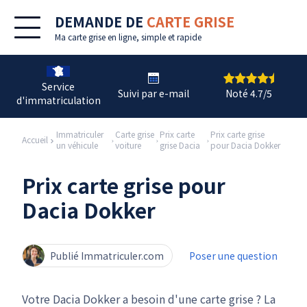
DEMANDE DE
CARTE GRISE
Ma
carte grise en ligne
, simple et rapide
Service
Suivi par e-mail
Noté 4.7/5
d'immatriculation
Immatriculer
Carte grise
Prix carte
Prix carte grise
Accueil
un véhicule
voiture
grise Dacia
pour Dacia Dokker
Prix carte grise pour
Dacia Dokker
Publié Immatriculer.com
Poser une question
Votre Dacia Dokker a besoin d'une carte grise ? La