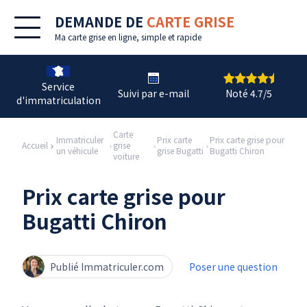
DEMANDE DE
CARTE GRISE
Ma
carte grise en ligne
, simple et rapide
Service
Suivi par e-mail
Noté 4.7/5
d'immatriculation
Carte
Immatriculer
Prix carte
Prix carte grise pour
Accueil
grise
un véhicule
grise Bugatti
Bugatti Chiron
voiture
Prix carte grise pour
Bugatti Chiron
Publié Immatriculer.com
Poser une question