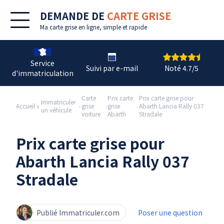
DEMANDE DE
CARTE GRISE
Ma
carte grise en ligne
, simple et rapide
Service
Suivi par e-mail
Noté 4.7/5
d'immatriculation
Carte
Prix carte
Prix carte grise pour
Immatriculer
Accueil
grise
grise
Abarth Lancia Rally 037
un véhicule
voiture
Abarth
Stradale
Prix carte grise pour
Abarth Lancia Rally 037
Stradale
Publié Immatriculer.com
Poser une question